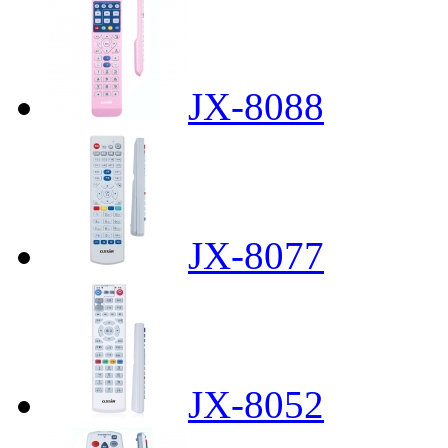
JX-8088
JX-8077
JX-8052