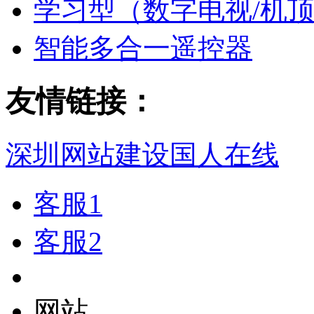
学习型（数字电视/机
智能多合一遥控器
友情链接：
深圳网站建设
国人在线
客服1
客服2
网站