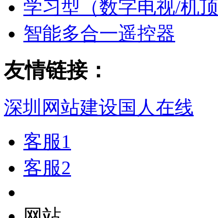
学习型（数字电视/机
智能多合一遥控器
友情链接：
深圳网站建设
国人在线
客服1
客服2
网站