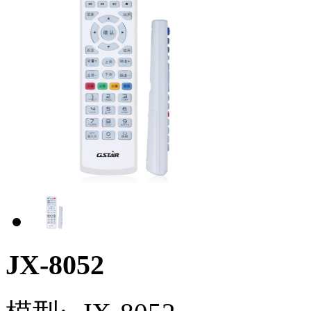
JX-8052