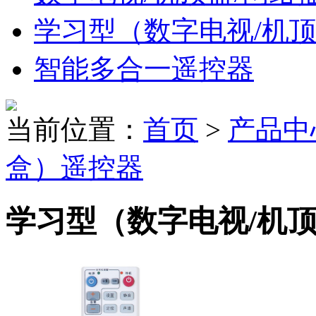
学习型（数字电视/机
智能多合一遥控器
当前位置：
首页
>
产品中
盒）遥控器
学习型（数字电视/机